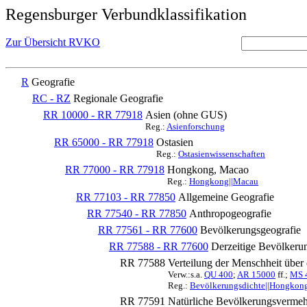
Regensburger Verbundklassifikation
Zur Übersicht RVKO
R
Geografie
RC - RZ
Regionale Geografie
RR 10000 - RR 77918
Asien (ohne GUS)
Reg.:
Asienforschung
RR 65000 - RR 77918
Ostasien
Reg.:
Ostasienwissenschaften
RR 77000 - RR 77918
Hongkong, Macao
Reg.:
Hongkong||Macau
RR 77103 - RR 77850
Allgemeine Geografie
RR 77540 - RR 77850
Anthropogeografie
RR 77561 - RR 77600
Bevölkerungsgeografie
RR 77588 - RR 77600
Derzeitige Bevölkerun
RR 77588
Verteilung der Menschheit über
Verw.:s.a.
QU 400
;
AR 15000
ff.;
MS 
Reg.:
Bevölkerungsdichte||Hongkon
RR 77591
Natürliche Bevölkerungsverme