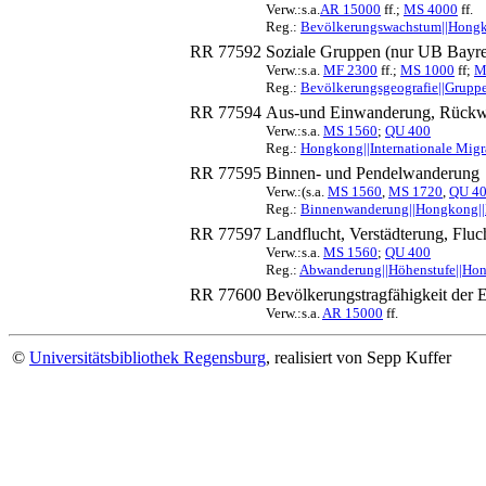
Verw.:s.a.
AR 15000
ff.;
MS 4000
ff.
Reg.:
Bevölkerungswachstum||Hong
RR 77592
Soziale Gruppen (nur UB Bayre
Verw.:s.a.
MF 2300
ff.;
MS 1000
ff;
M
Reg.:
Bevölkerungsgeografie||Grupp
RR 77594
Aus-und Einwanderung, Rück
Verw.:s.a.
MS 1560
;
QU 400
Reg.:
Hongkong||Internationale Migr
RR 77595
Binnen- und Pendelwanderung
Verw.:(s.a.
MS 1560
,
MS 1720
,
QU 4
Reg.:
Binnenwanderung||Hongkong||
RR 77597
Landflucht, Verstädterung, Flu
Verw.:s.a.
MS 1560
;
QU 400
Reg.:
Abwanderung||Höhenstufe||Hong
RR 77600
Bevölkerungstragfähigkeit der 
Verw.:s.a.
AR 15000
ff.
©
Universitätsbibliothek Regensburg
, realisiert von Sepp Kuffer