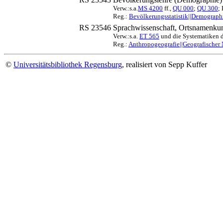
Verw.:s.a.
MS 4200
ff.,
QU 000
;
QU 300
;
Reg.:
Bevölkerungsstatistik||Demograph
RS 23546
Sprachwissenschaft, Ortsnamenku
Verw.:s.a.
ET 565
und die Systematiken d
Reg.:
Anthropogeografie||Geografischer
©
Universitätsbibliothek Regensburg
, realisiert von Sepp Kuffer