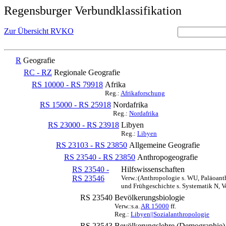
Regensburger Verbundklassifikation
Zur Übersicht RVKO
R
Geografie
RC - RZ
Regionale Geografie
RS 10000 - RS 79918
Afrika
Reg.:
Afrikaforschung
RS 15000 - RS 25918
Nordafrika
Reg.:
Nordafrika
RS 23000 - RS 23918
Libyen
Reg.:
Libyen
RS 23103 - RS 23850
Allgemeine Geografie
RS 23540 - RS 23850
Anthropogeografie
RS 23540 -
Hilfswissenschaften
RS 23546
Verw.:(Anthropologie s. WU, Paläoant
und Frühgeschichte s. Systematik N, 
RS 23540
Bevölkerungsbiologie
Verw.:s.a.
AR 15000
ff.
Reg.:
Libyen||Sozialanthropologie
RS 23543
Bevölkerungslehre (Demographie) 