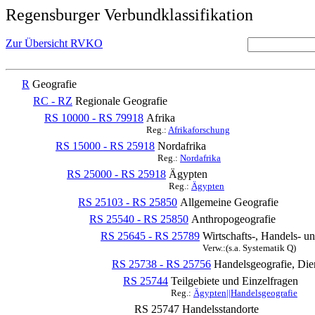
Regensburger Verbundklassifikation
Zur Übersicht RVKO
R
Geografie
RC - RZ
Regionale Geografie
RS 10000 - RS 79918
Afrika
Reg.:
Afrikaforschung
RS 15000 - RS 25918
Nordafrika
Reg.:
Nordafrika
RS 25000 - RS 25918
Ägypten
Reg.:
Ägypten
RS 25103 - RS 25850
Allgemeine Geografie
RS 25540 - RS 25850
Anthropogeografie
RS 25645 - RS 25789
Wirtschafts-, Handels- u
Verw.:(s.a. Systematik Q)
RS 25738 - RS 25756
Handelsgeografie, Dien
RS 25744
Teilgebiete und Einzelfragen
Reg.:
Ägypten||Handelsgeografie
RS 25747
Handelsstandorte