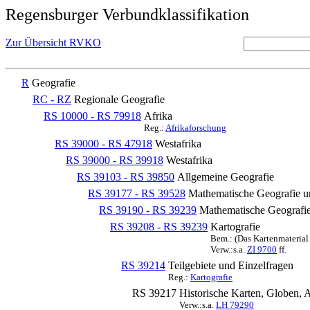
Regensburger Verbundklassifikation
Zur Übersicht RVKO
R
Geografie
RC - RZ
Regionale Geografie
RS 10000 - RS 79918
Afrika
Reg.:
Afrikaforschung
RS 39000 - RS 47918
Westafrika
RS 39000 - RS 39918
Westafrika
RS 39103 - RS 39850
Allgemeine Geografie
RS 39177 - RS 39528
Mathematische Geografie u
RS 39190 - RS 39239
Mathematische Geografie
RS 39208 - RS 39239
Kartografie
Bem.: (Das Kartenmaterial 
Verw.:s.a.
ZI 9700
ff.
RS 39214
Teilgebiete und Einzelfragen
Reg.:
Kartografie
RS 39217
Historische Karten, Globen, 
Verw.:s.a.
LH 79290