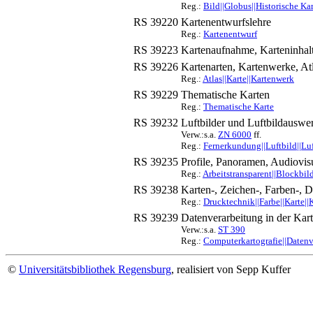
Reg.:
Bild||Globus||Historische Kar
RS 39220
Kartenentwurfslehre
Reg.:
Kartenentwurf
RS 39223
Kartenaufnahme, Karteninhal
RS 39226
Kartenarten, Kartenwerke, Atla
Reg.:
Atlas||Karte||Kartenwerk
RS 39229
Thematische Karten
Reg.:
Thematische Karte
RS 39232
Luftbilder und Luftbildauswer
Verw.:s.a.
ZN 6000
ff.
Reg.:
Fernerkundung||Luftbild||Luf
RS 39235
Profile, Panoramen, Audiovis
Reg.:
Arbeitstransparent||Blockbild
RS 39238
Karten-, Zeichen-, Farben-, 
Reg.:
Drucktechnik||Farbe||Karte||
RS 39239
Datenverarbeitung in der Kart
Verw.:s.a.
ST 390
Reg.:
Computerkartografie||Datenv
©
Universitätsbibliothek Regensburg
, realisiert von Sepp Kuffer