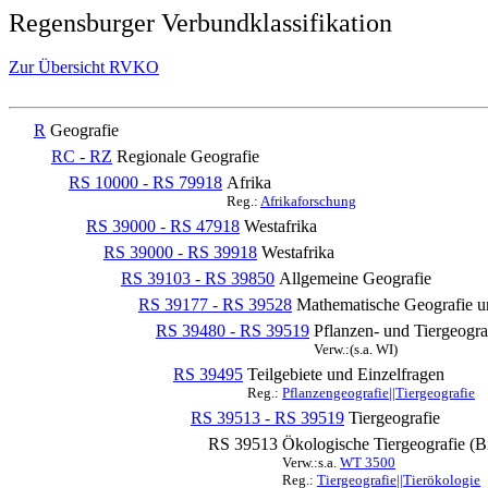
Regensburger Verbundklassifikation
Zur Übersicht RVKO
R
Geografie
RC - RZ
Regionale Geografie
RS 10000 - RS 79918
Afrika
Reg.:
Afrikaforschung
RS 39000 - RS 47918
Westafrika
RS 39000 - RS 39918
Westafrika
RS 39103 - RS 39850
Allgemeine Geografie
RS 39177 - RS 39528
Mathematische Geografie u
RS 39480 - RS 39519
Pflanzen- und Tiergeogra
Verw.:(s.a. WI)
RS 39495
Teilgebiete und Einzelfragen
Reg.:
Pflanzengeografie||Tiergeografie
RS 39513 - RS 39519
Tiergeografie
RS 39513
Ökologische Tiergeografie (B
Verw.:s.a.
WT 3500
Reg.:
Tiergeografie||Tierökologie