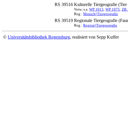
RS 39516
Kulturelle Tiergeografie (Tie
Verw.:s.a.
WP 1013
;
WP 1075
;
ZB 
Reg.:
Mensch||Tiergeografie
RS 39519
Regionale Tiergeografie (Fau
Reg.:
Region||Tiergeografie
©
Universitätsbibliothek Regensburg
, realisiert von Sepp Kuffer