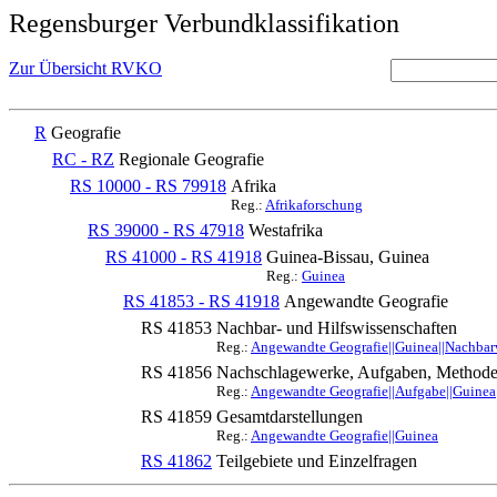
Regensburger Verbundklassifikation
Zur Übersicht RVKO
R
Geografie
RC - RZ
Regionale Geografie
RS 10000 - RS 79918
Afrika
Reg.:
Afrikaforschung
RS 39000 - RS 47918
Westafrika
RS 41000 - RS 41918
Guinea-Bissau, Guinea
Reg.:
Guinea
RS 41853 - RS 41918
Angewandte Geografie
RS 41853
Nachbar- und Hilfswissenschaften
Reg.:
Angewandte Geografie||Guinea||Nachbar
RS 41856
Nachschlagewerke, Aufgaben, Methode
Reg.:
Angewandte Geografie||Aufgabe||Guinea
RS 41859
Gesamtdarstellungen
Reg.:
Angewandte Geografie||Guinea
RS 41862
Teilgebiete und Einzelfragen