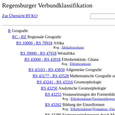
Regensburger Verbundklassifikation
Zur Übersicht RVKO
R
Geografie
RC - RZ
Regionale Geografie
RS 10000 - RS 79918
Afrika
Reg.:
Afrikaforschung
RS 39000 - RS 47918
Westafrika
RS 43000 - RS 43918
Elfenbeinküste, Ghana
Reg.:
Elfenbeinküste
RS 43103 - RS 43850
Allgemeine Geografie
RS 43177 - RS 43528
Mathematische Geografie u
RS 43241 - RS 43316
Geomorphologie
RS 43250
Analytische Geomorphologie
RS 43253
Voraussetzungen der Formenbil
Reg.:
Elfenbeinküste||Geomorphogen
RS 43262
Bildung der Einzelformen
Reg.:
Elfenbeinküste||Formation <G
RS 43286
Formenveränderungen durch Me