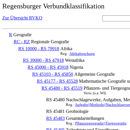
Regensburger Verbundklassifikation
Zur Übersicht RVKO
R
Geografie
RC - RZ
Regionale Geografie
RS 10000 - RS 79918
Afrika
Reg.:
Afrikaforschung
RS 39000 - RS 47918
Westafrika
RS 45000 - RS 45918
Nigeria
RS 45103 - RS 45850
Allgemeine Geografie
RS 45177 - RS 45528
Mathematische Geografie u
RS 45480 - RS 45519
Pflanzen- und Tiergeogra
Verw.:(s.a. WI)
RS 45480
Nachschlagewerke, Aufgaben, Met
Reg.:
Aufgabe||Methode||Nachschlagewerk
RS 45481
Geobiologie
RS 45483
Gesamtdarstellungen
Reg.:
Pflanzengeografie||Tiergeografie
RS 45495
Teilgebiete und Einzelfragen