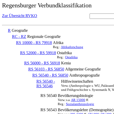
Regensburger Verbundklassifikation
Zur Übersicht RVKO
R
Geografie
RC - RZ
Regionale Geografie
RS 10000 - RS 79918
Afrika
Reg.:
Afrikaforschung
RS 52000 - RS 59918
Ostafrika
Reg.:
Ostafrika
RS 56000 - RS 56918
Kenia
RS 56103 - RS 56850
Allgemeine Geografie
RS 56540 - RS 56850
Anthropogeografie
RS 56540 -
Hilfswissenschaften
RS 56546
Verw.:(Anthropologie s. WU, Paläoant
und Frühgeschichte s. Systematik N, 
RS 56540
Bevölkerungsbiologie
Verw.:s.a.
AR 15000
ff.
Reg.:
Sozialanthropologie
RS 56543
Bevölkerungslehre (Demographie) 