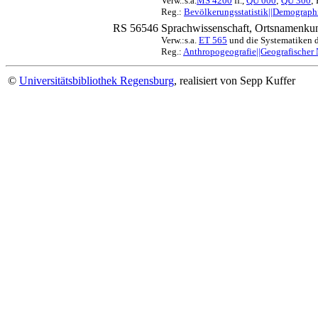
Verw.:s.a.
MS 4200
ff.,
QU 000
;
QU 300
;
Reg.:
Bevölkerungsstatistik||Demograph
RS 56546
Sprachwissenschaft, Ortsnamenku
Verw.:s.a.
ET 565
und die Systematiken d
Reg.:
Anthropogeografie||Geografischer
©
Universitätsbibliothek Regensburg
, realisiert von Sepp Kuffer