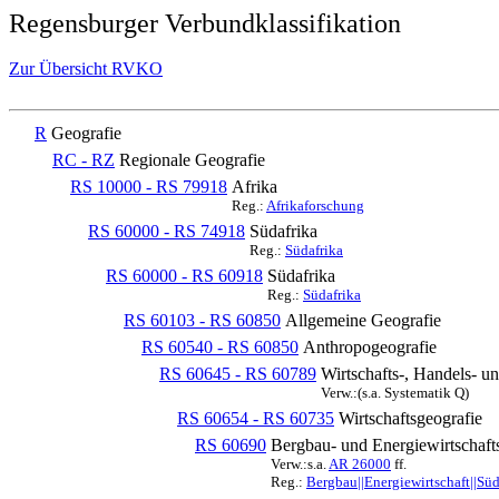
Regensburger Verbundklassifikation
Zur Übersicht RVKO
R
Geografie
RC - RZ
Regionale Geografie
RS 10000 - RS 79918
Afrika
Reg.:
Afrikaforschung
RS 60000 - RS 74918
Südafrika
Reg.:
Südafrika
RS 60000 - RS 60918
Südafrika
Reg.:
Südafrika
RS 60103 - RS 60850
Allgemeine Geografie
RS 60540 - RS 60850
Anthropogeografie
RS 60645 - RS 60789
Wirtschafts-, Handels- u
Verw.:(s.a. Systematik Q)
RS 60654 - RS 60735
Wirtschaftsgeografie
RS 60690
Bergbau- und Energiewirtschaft
Verw.:s.a.
AR 26000
ff.
Reg.:
Bergbau||Energiewirtschaft||Süd