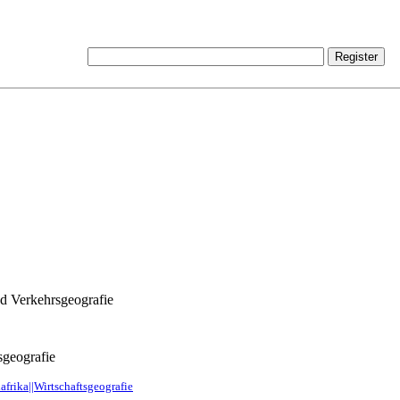
nd Verkehrsgeografie
sgeografie
afrika||Wirtschaftsgeografie