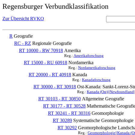
Regensburger Verbundklassifikation
Zur Übersicht RVKO
R
Geografie
RC - RZ
Regionale Geografie
RT 10000 - RW 70918
Amerika
Reg.:
Amerikaforschung
RT 15000 - RU 60918
Nordamerika
Reg.:
Nordamerikaforschung
RT 20000 - RT 40918
Kanada
Reg.:
Kanadaforschung
RT 30000 - RT 30918
Ost-Kanada: Sankt-Lorenz-Str
Reg.:
Kanada (Ost)||Newfoundland|
RT 30103 - RT 30850
Allgemeine Geografie
RT 30177 - RT 30528
Mathematische Geografie
RT 30241 - RT 30316
Geomorphologie
RT 30289
Systematische Geomorphologie
RT 30292
Geomorphologische Landscha
Reg.:
Geomorphologie||Kanada (Os