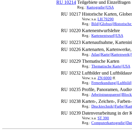
RU 10214
Teilgebiete und Einzelfragen
Reg.:
Kartografie||USA
RU 10217
Historische Karten, Globe
Verw.:s.a.
LH 79290
Reg.:
Bild||Globus||Historische
RU 10220
Kartenentwurfslehre
Reg.:
Kartenentwurf||USA
RU 10223
Kartenaufnahme, Kartenin
RU 10226
Kartenarten, Kartenwerke, 
Reg.:
Atlas||Karte||Kartenwerk
RU 10229
Thematische Karten
Reg.:
Thematische Karte||USA
RU 10232
Luftbilder und Luftbildaus
Verw.:s.a.
ZN 6000
ff.
Reg.:
Fernerkundung||Luftbild|
RU 10235
Profile, Panoramen, Audio
Reg.:
Arbeitstransparent||Block
RU 10238
Karten-, Zeichen-, Farben
Reg.:
Drucktechnik||Farbe||Kar
RU 10239
Datenverarbeitung in der K
Verw.:s.a.
ST 390
Reg.:
Computerkartografie||Dat