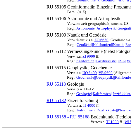
Reg.:
Geoinformatik||Geoinformationssys
RU 55105
Geoinformatik: Einzelne Program
Bem.: (A-Z)
RU 55106
Astronomie und Astrophysik
Verw.:soweit geographisch; sonst s. US
Reg.:
Astronomie||Astrophysik||Geografi
RU 55109
Nautik und Geodäsie
Verw.:Nautik s.a.
ZO 6650
; Geodäsie s.a
Reg.:
Geodäsie||Kalifornien||Nautik||Pa
RU 55112
Vermessungskunde (nebst Fotogra
Verw.:s.a.
ZI 9000
ff.
Reg.:
Kalifornien||Pazifikküste||USA||V
RU 55115
Geophysik , Geochemie
Verw.:s.a.
UQ 6400
,
VE 9600
;(Allgemei
Reg.:
Geochemie||Geophysik||Kalifornie
RU 55118
Geologie
Verw.:(s.a. TE-TZ)
Reg.:
Geologie||Kalifornien||Pazifikküs
RU 55132
Eiszeitforschung
Verw.:s.a.
TI 4000
ff.
Reg.:
Kalifornien||Pazifikküste||Pleisto
RU 55158 - RU 55168
Bodenkunde (Pedolog
Verw.:s.a.
TI 1000
ff.,
WI 