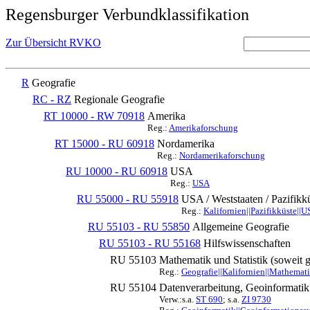
Regensburger Verbundklassifikation
Zur Übersicht RVKO
R
Geografie
RC - RZ
Regionale Geografie
RT 10000 - RW 70918
Amerika
Reg.:
Amerikaforschung
RT 15000 - RU 60918
Nordamerika
Reg.:
Nordamerikaforschung
RU 10000 - RU 60918
USA
Reg.:
USA
RU 55000 - RU 55918
USA / Weststaaten / Pazifikkü
Reg.:
Kalifornien||Pazifikküste||
RU 55103 - RU 55850
Allgemeine Geografie
RU 55103 - RU 55168
Hilfswissenschaften
RU 55103
Mathematik und Statistik (soweit 
Reg.:
Geografie||Kalifornien||Mathematik
RU 55104
Datenverarbeitung, Geoinformatik
Verw.:s.a.
ST 690
; s.a.
ZI 9730