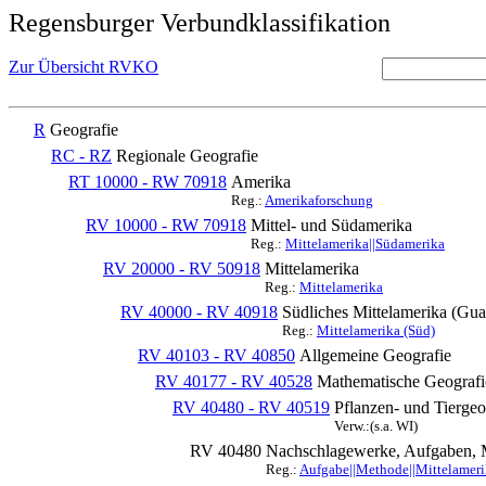
Regensburger Verbundklassifikation
Zur Übersicht RVKO
R
Geografie
RC - RZ
Regionale Geografie
RT 10000 - RW 70918
Amerika
Reg.:
Amerikaforschung
RV 10000 - RW 70918
Mittel- und Südamerika
Reg.:
Mittelamerika||Südamerika
RV 20000 - RV 50918
Mittelamerika
Reg.:
Mittelamerika
RV 40000 - RV 40918
Südliches Mittelamerika (Gua
Reg.:
Mittelamerika (Süd)
RV 40103 - RV 40850
Allgemeine Geografie
RV 40177 - RV 40528
Mathematische Geografi
RV 40480 - RV 40519
Pflanzen- und Tiergeo
Verw.:(s.a. WI)
RV 40480
Nachschlagewerke, Aufgaben, 
Reg.:
Aufgabe||Methode||Mittelamerik