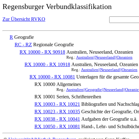
Regensburger Verbundklassifikation
Zur Übersicht RVKO
R
Geografie
RC - RZ
Regionale Geografie
RX 10000 - RX 90918
Australien, Neuseeland, Ozeanien
Reg.:
Australien||Neuseeland||Ozeanien
RX 10000 - RX 10918
Australien, Neuseeland, Ozeanien
Reg.:
Australien||Neuseeland||Ozeanien
RX 10000 - RX 10081
Unterlagen für die gesamte Geo
RX 10000
Allgemeines
Reg.:
Australien||Geografie||Neuseeland||Ozeani
RX 10001
Serien, Schriftenreihen
RX 10003 - RX 10021
Bibliografien und Nachschl
RX 10023 - RX 10035
Geschichte der Geografie, Or
RX 10038 - RX 10041
Aufgaben der Geografie u.ä.
RX 10050 - RX 10081
Hand-, Lehr- und Schulbüche