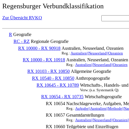
Regensburger Verbundklassifikation
Zur Übersicht RVKO
R
Geografie
RC - RZ
Regionale Geografie
RX 10000 - RX 90918
Australien, Neuseeland, Ozeanien
Reg.:
Australien||Neuseeland||Ozeanien
RX 10000 - RX 10918
Australien, Neuseeland, Ozeanien
Reg.:
Australien||Neuseeland||Ozeanien
RX 10103 - RX 10850
Allgemeine Geografie
RX 10540 - RX 10850
Anthropogeografie
RX 10645 - RX 10789
Wirtschafts-, Handels- und
Verw.:(s.a. Systematik Q)
RX 10654 - RX 10735
Wirtschaftsgeografie
RX 10654
Nachschlagewerke, Aufgaben, Me
Reg.:
Aufgabe||Australien||Methode||Na
RX 10657
Gesamtdarstellungen
Reg.:
Australien||Neuseeland||Ozeanien|
RX 10660
Teilgebiete und Einzelfragen