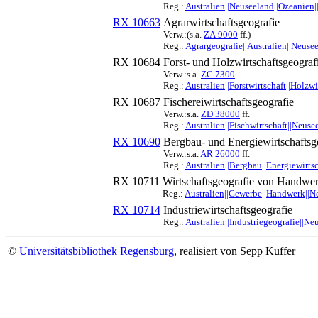
Reg.:
Australien||Neuseeland||Ozeanien|
RX 10663
Agrarwirtschaftsgeografie
Verw.:(s.a.
ZA 9000
ff.)
Reg.:
Agrargeografie||Australien||Neuse
RX 10684
Forst- und Holzwirtschaftsgeograf
Verw.:s.a.
ZC 7300
Reg.:
Australien||Forstwirtschaft||Holzw
RX 10687
Fischereiwirtschaftsgeografie
Verw.:s.a.
ZD 38000
ff.
Reg.:
Australien||Fischwirtschaft||Neuse
RX 10690
Bergbau- und Energiewirtschaftsg
Verw.:s.a.
AR 26000
ff.
Reg.:
Australien||Bergbau||Energiewirts
RX 10711
Wirtschaftsgeografie von Handw
Reg.:
Australien||Gewerbe||Handwerk||Ne
RX 10714
Industriewirtschaftsgeografie
Reg.:
Australien||Industriegeografie||N
©
Universitätsbibliothek Regensburg
, realisiert von Sepp Kuffer