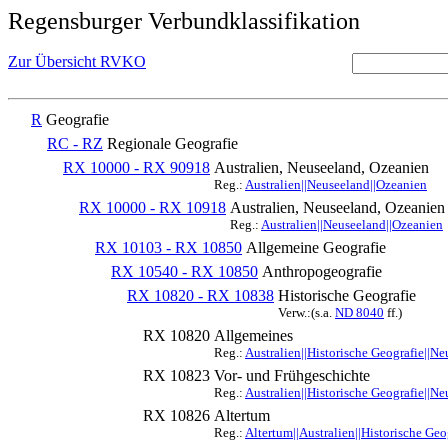
Regensburger Verbundklassifikation
Zur Übersicht RVKO
R
Geografie
RC - RZ
Regionale Geografie
RX 10000 - RX 90918
Australien, Neuseeland, Ozeanien
Reg.:
Australien||Neuseeland||Ozeanien
RX 10000 - RX 10918
Australien, Neuseeland, Ozeanien
Reg.:
Australien||Neuseeland||Ozeanien
RX 10103 - RX 10850
Allgemeine Geografie
RX 10540 - RX 10850
Anthropogeografie
RX 10820 - RX 10838
Historische Geografie
Verw.:(s.a.
ND 8040
ff.)
RX 10820
Allgemeines
Reg.:
Australien||Historische Geografie||N
RX 10823
Vor- und Frühgeschichte
Reg.:
Australien||Historische Geografie||N
RX 10826
Altertum
Reg.:
Altertum||Australien||Historische Ge