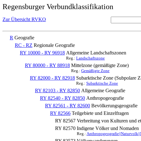
Regensburger Verbundklassifikation
Zur Übersicht RVKO
R
Geografie
RC - RZ
Regionale Geografie
RY 10000 - RY 96918
Allgemeine Landschaftszonen
Reg.:
Landschaftszone
RY 80000 - RY 88918
Mittelzone (gemäßigte Zone)
Reg.:
Gemäßigte Zone
RY 82000 - RY 82918
Subarktische Zone (Subpolare Z
Reg.:
Subarktische Zone
RY 82103 - RY 82850
Allgemeine Geografie
RY 82540 - RY 82850
Anthropogeografie
RY 82561 - RY 82600
Bevölkerungsgeografie
RY 82566
Teilgebiete und Einzelfragen
RY 82567
Verbreitung von Kulturen und e
RY 82570
Indigene Völker und Nomaden
Reg.:
Anthropogeografie||Naturvolk|
RY 82573
Völkerwanderungen