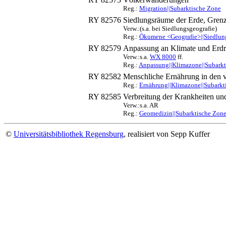
Reg.:
Migration||Subarktische Zone
RY 82576
Siedlungsräume der Erde, Gre
Verw.:(s.a. bei Siedlungsgeografie)
Reg.:
Ökumene <Geografie>||Siedlung
RY 82579
Anpassung an Klimate und Erd
Verw.:s.a.
WX 8000
ff.
Reg.:
Anpassung||Klimazone||Subarkt
RY 82582
Menschliche Ernährung in den 
Reg.:
Ernährung||Klimazone||Subarkt
RY 82585
Verbreitung der Krankheiten un
Verw.:s.a. AR
Reg.:
Geomedizin||Subarktische Zon
©
Universitätsbibliothek Regensburg
, realisiert von Sepp Kuffer