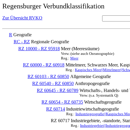
Regensburger Verbundklassifikation
Zur Übersicht RVKO
R
Geografie
RC - RZ
Regionale Geografie
RZ 10000 - RZ 95918
Meer (Meeresräume)
Verw.:(siehe auch Ozeanographie)
Reg.:
Meer
RZ 60000 - RZ 60918
Mittelmeer, Schwarzes Meer, Kasp
Reg.:
Kaspisches Meer||Mittelmeer||Sch
RZ 60103 - RZ 60850
Allgemeine Geografie
RZ 60540 - RZ 60850
Anthropogeografie
RZ 60645 - RZ 60789
Wirtschafts-, Handels- und
Verw.:(s.a. Systematik Q)
RZ 60654 - RZ 60735
Wirtschaftsgeografie
RZ 60714
Industriewirtschaftsgeografie
Reg.:
Industriegeografie||Kaspisches Me
RZ 60717
Industriegebiete, -standorte, Sta
Reg.:
Industriegebiet||Industriegeogr