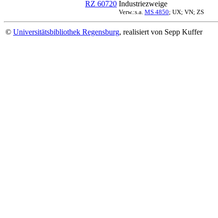
RZ 60720
Industriezweige
Verw.:s.a.
MS 4850
; UX; VN; ZS
©
Universitätsbibliothek Regensburg
, realisiert von Sepp Kuffer