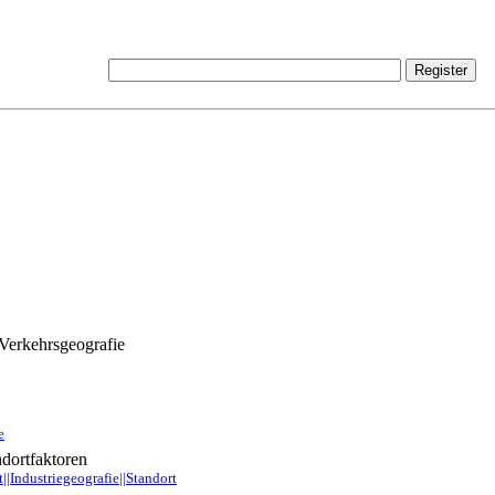
 Verkehrsgeografie
e
ndortfaktoren
||Industriegeografie||Standort