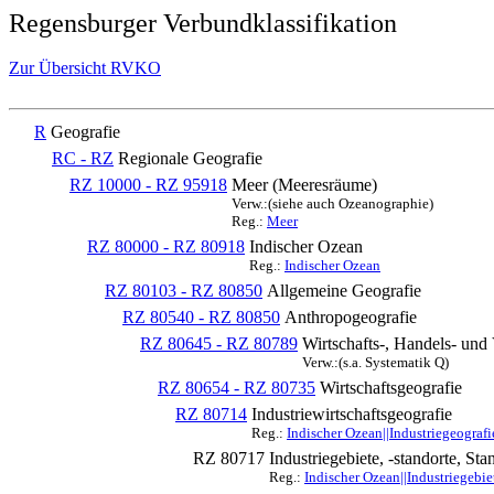
Regensburger Verbundklassifikation
Zur Übersicht RVKO
R
Geografie
RC - RZ
Regionale Geografie
RZ 10000 - RZ 95918
Meer (Meeresräume)
Verw.:(siehe auch Ozeanographie)
Reg.:
Meer
RZ 80000 - RZ 80918
Indischer Ozean
Reg.:
Indischer Ozean
RZ 80103 - RZ 80850
Allgemeine Geografie
RZ 80540 - RZ 80850
Anthropogeografie
RZ 80645 - RZ 80789
Wirtschafts-, Handels- und
Verw.:(s.a. Systematik Q)
RZ 80654 - RZ 80735
Wirtschaftsgeografie
RZ 80714
Industriewirtschaftsgeografie
Reg.:
Indischer Ozean||Industriegeografi
RZ 80717
Industriegebiete, -standorte, Sta
Reg.:
Indischer Ozean||Industriegebiet