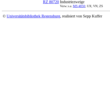
RZ 80720
Industriezweige
Verw.:s.a.
MS 4850
; UX; VN; ZS
©
Universitätsbibliothek Regensburg
, realisiert von Sepp Kuffer