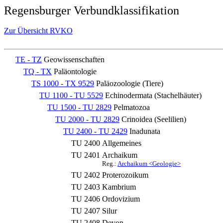
Regensburger Verbundklassifikation
Zur Übersicht RVKO
TE - TZ
Geowissenschaften
TQ - TX
Paläontologie
TS 1000 - TX 9529
Paläozoologie (Tiere)
TU 1100 - TU 5529
Echinodermata (Stachelhäuter)
TU 1500 - TU 2829
Pelmatozoa
TU 2000 - TU 2829
Crinoidea (Seelilien)
TU 2400 - TU 2429
Inadunata
TU 2400
Allgemeines
TU 2401
Archaikum
Reg.:
Archaikum <Geologie>
TU 2402
Proterozoikum
TU 2403
Kambrium
TU 2406
Ordovizium
TU 2407
Silur
TU 2408
Devon