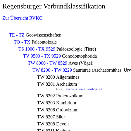
Regensburger Verbundklassifikation
Zur Übersicht RVKO
TE - TZ
Geowissenschaften
TQ - TX
Paläontologie
TS 1000 - TX 9529
Paläozoologie (Tiere)
TV 9500 - TX 9529
Conodontophorida
TW 8000 - TW 8529
Aves (Vögel)
TW 8200 - TW 8229
Sauriurae (Archaeornithes, Urv
TW 8200
Allgemeines
TW 8201
Archaikum
Reg.:
Archaikum <Geologie>
TW 8202
Proterozoikum
TW 8203
Kambrium
TW 8206
Ordovizium
TW 8207
Silur
TW 8208
Devon
TW 8211
Karbon