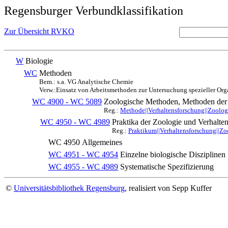
Regensburger Verbundklassifikation
Zur Übersicht RVKO
W
Biologie
WC
Methoden
Bem.: s.a. VG Analytische Chemie
Verw.:Einsatz von Arbeitsmethoden zur Untersuchung spezieller Or
WC 4900 - WC 5089
Zoologische Methoden, Methoden der 
Reg.:
Methode||Verhaltensforschung||Zoolog
WC 4950 - WC 4989
Praktika der Zoologie und Verhalte
Reg.:
Praktikum||Verhaltensforschung||Zo
WC 4950
Allgemeines
WC 4951 - WC 4954
Einzelne biologische Disziplinen
WC 4955 - WC 4989
Systematische Spezifizierung
©
Universitätsbibliothek Regensburg
, realisiert von Sepp Kuffer