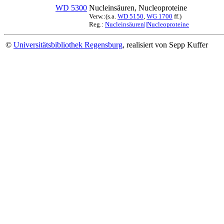
WD 5300
Nucleinsäuren, Nucleoproteine
Verw.:(s.a.
WD 5150
,
WG 1700
ff.)
Reg.:
Nucleinsäuren||Nucleoproteine
©
Universitätsbibliothek Regensburg
, realisiert von Sepp Kuffer