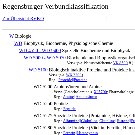
Regensburger Verbundklassifikation
Zur Übersicht RVKO
W
Biologie
WD
Biophysik, Biochemie, Physiologische Chemie
WD 4550 - WD 9400
Spezielle Biochemie und Biophysik
WD 5000 - WD 5970
Biochemie und Biophysik organisc
Verw.:(s.a. Naturstoffchemie
VK 8500
ff.)
WD 5100
Biologisch inaktive Proteine und Proteide ins
Verw.:(s.a.
WX 2200
)
Reg.:
Proteide||Proteine
WD 5200
Aminosäuren und Amine
Verw.:(Catecholamine s.
XI 5700
; Pharmakologie 
Reg.:
Amine||Aminosäuren
WD 5250
Peptide
Reg.:
Peptide
WD 5275
Spezielle Proteine (Protamine, Histone, G
Reg.:
Albumine||Globuline||Gluteline||Histone||P
WD 5280
Spezielle Proteide (Vitellin, Ferritin, Häm
Reg.:
Ferritin||Hämocyanin