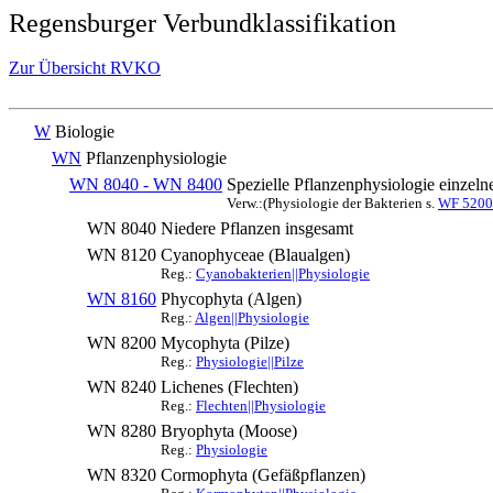
Regensburger Verbundklassifikation
Zur Übersicht RVKO
W
Biologie
WN
Pflanzenphysiologie
WN 8040 - WN 8400
Spezielle Pflanzenphysiologie einzel
Verw.:(Physiologie der Bakterien s.
WF 5200
WN 8040
Niedere Pflanzen insgesamt
WN 8120
Cyanophyceae (Blaualgen)
Reg.:
Cyanobakterien||Physiologie
WN 8160
Phycophyta (Algen)
Reg.:
Algen||Physiologie
WN 8200
Mycophyta (Pilze)
Reg.:
Physiologie||Pilze
WN 8240
Lichenes (Flechten)
Reg.:
Flechten||Physiologie
WN 8280
Bryophyta (Moose)
Reg.:
Physiologie
WN 8320
Cormophyta (Gefäßpflanzen)