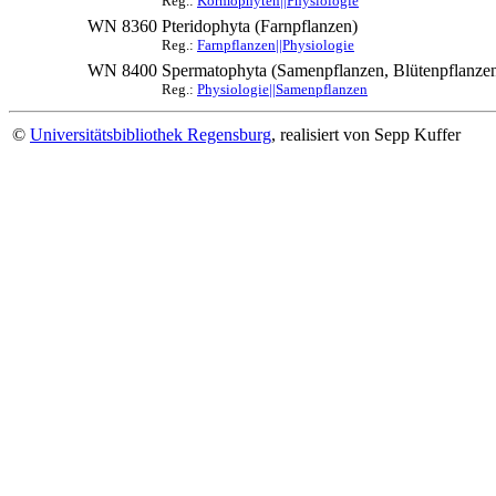
Reg.:
Kormophyten||Physiologie
WN 8360
Pteridophyta (Farnpflanzen)
Reg.:
Farnpflanzen||Physiologie
WN 8400
Spermatophyta (Samenpflanzen, Blütenpflanze
Reg.:
Physiologie||Samenpflanzen
©
Universitätsbibliothek Regensburg
, realisiert von Sepp Kuffer