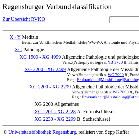
Regensburger Verbundklassifikation
Zur Übersicht RVKO
X - Y
Medizin
Bem.: zur Vorklinischen Medizin siehe WW-WX Anatomie und Physio
XG
Pathologie
XG 1500 - XG 4999
Allgemeine Pathologie und pathologis
Verw.:(Pathophysiologie s.
YB 1700
ff; Klini
XG 2200 - XG 2499
Allgemeine Pathologie der Missbildu
Verw.:(Humangenetik s.
WG 7000
ff., Pran
Reg.:
Erbkrankheit||Missbildung||Patholog
XG 2200 - XG 2299
Allgemeine Pathologie der Missbi
Verw.:(Humangenetik s.
WG 7000
ff., P
Reg.:
Erbkrankheit||Missbildung||Patho
XG 2200
Allgemeines
XG 2201 - XG 2228
A. Formalschlüssel
XG 2230 - XG 2299
B. Sachschlüssel
©
Universitätsbibliothek Regensburg
, realisiert von Sepp Kuffer