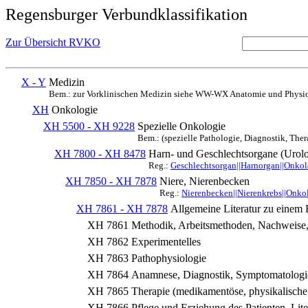
Regensburger Verbundklassifikation
Zur Übersicht RVKO
X - Y
Medizin
Bem.: zur Vorklinischen Medizin siehe WW-WX Anatomie und Physio
XH
Onkologie
XH 5500 - XH 9228
Spezielle Onkologie
Bem.: (spezielle Pathologie, Diagnostik, Ther
XH 7800 - XH 8478
Harn- und Geschlechtsorgane (Urol
Reg.:
Geschlechtsorgan||Harnorgan||Onkol
XH 7850 - XH 7878
Niere, Nierenbecken
Reg.:
Nierenbecken||Nierenkrebs||Onko
XH 7861 - XH 7878
Allgemeine Literatur zu einem 
XH 7861
Methodik, Arbeitsmethoden, Nachweise, (
XH 7862
Experimentelles
XH 7863
Pathophysiologie
XH 7864
Anamnese, Diagnostik, Symptomatologie
XH 7865
Therapie (medikamentöse, physikalische 
XH 7866
Pflege und Erziehung des Patienten, Lit