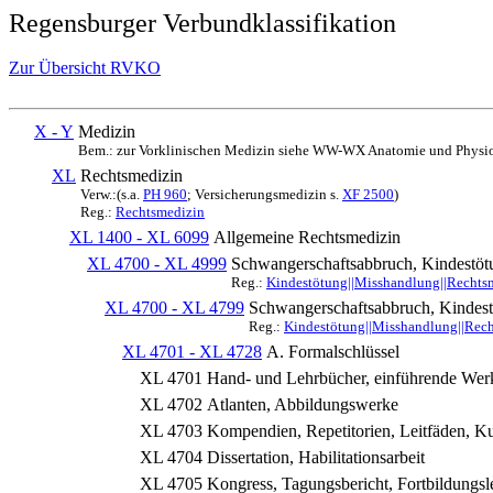
Regensburger Verbundklassifikation
Zur Übersicht RVKO
X - Y
Medizin
Bem.: zur Vorklinischen Medizin siehe WW-WX Anatomie und Physio
XL
Rechtsmedizin
Verw.:(s.a.
PH 960
; Versicherungsmedizin s.
XF 2500
)
Reg.:
Rechtsmedizin
XL 1400 - XL 6099
Allgemeine Rechtsmedizin
XL 4700 - XL 4999
Schwangerschaftsabbruch, Kindestöt
Reg.:
Kindestötung||Misshandlung||Rechts
XL 4700 - XL 4799
Schwangerschaftsabbruch, Kindes
Reg.:
Kindestötung||Misshandlung||Rech
XL 4701 - XL 4728
A. Formalschlüssel
XL 4701
Hand- und Lehrbücher, einführende Wer
XL 4702
Atlanten, Abbildungswerke
XL 4703
Kompendien, Repetitorien, Leitfäden, Ku
XL 4704
Dissertation, Habilitationsarbeit
XL 4705
Kongress, Tagungsbericht, Fortbildung