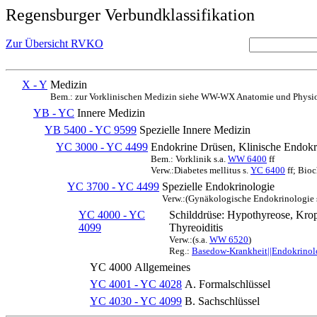
Regensburger Verbundklassifikation
Zur Übersicht RVKO
X - Y
Medizin
Bem.: zur Vorklinischen Medizin siehe WW-WX Anatomie und Physio
YB - YC
Innere Medizin
YB 5400 - YC 9599
Spezielle Innere Medizin
YC 3000 - YC 4499
Endokrine Drüsen, Klinische Endokri
Bem.: Vorklinik s.a.
WW 6400
ff
Verw.:Diabetes mellitus s.
YC 6400
ff; Bio
YC 3700 - YC 4499
Spezielle Endokrinologie
Verw.:(Gynäkologische Endokrinologie 
YC 4000 - YC
Schilddrüse: Hypothyreose, Kro
4099
Thyreoiditis
Verw.:(s.a.
WW 6520
)
Reg.:
Basedow-Krankheit||Endokrinolog
YC 4000
Allgemeines
YC 4001 - YC 4028
A. Formalschlüssel
YC 4030 - YC 4099
B. Sachschlüssel