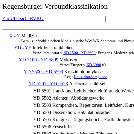
Regensburger Verbundklassifikation
Zur Übersicht RVKO
X - Y
Medizin
Bem.: zur Vorklinischen Medizin siehe WW-WX Anatomie und Physio
YD - YE
Infektionskrankheiten
Verw.:Immunität s.
XD 2500 - XD 3699
; Erreger s. Medizinis
YD 5100 - YD 5899
Mykosen
Verw.:(Erreger s.
XD 3900
ff)
YD 5500 - YD 5599
Kokzidioidomykose
Reg.:
Kokzidioidomykose
YD 5501 - YD 5528
A. Formalschlüssel
YD 5501
Hand- und Lehrbücher, einführende Werke
YD 5502
Atlanten, Abbildungswerke
YD 5503
Kompendien, Repetitorien, Leitfäden, Kurz
YD 5504
Dissertation, Habilitationsarbeit
YD 5505
Kongress, Tagungsbericht, Fortbildungsl
YD 5506
Festschrift
YD 5507
Audiovisuelle Medien (Film usw.)