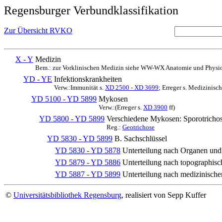
Regensburger Verbundklassifikation
Zur Übersicht RVKO
X - Y
Medizin
Bem.: zur Vorklinischen Medizin siehe WW-WX Anatomie und Physio
YD - YE
Infektionskrankheiten
Verw.:Immunität s.
XD 2500 - XD 3699
; Erreger s. Medizinis
YD 5100 - YD 5899
Mykosen
Verw.:(Erreger s.
XD 3900
ff)
YD 5800 - YD 5899
Verschiedene Mykosen: Sporotrichos
Reg.:
Geotrichose
YD 5830 - YD 5899
B. Sachschlüssel
YD 5830 - YD 5878
Unterteilung nach Organen un
YD 5879 - YD 5886
Unterteilung nach topographis
YD 5887 - YD 5899
Unterteilung nach medizinische
©
Universitätsbibliothek Regensburg
, realisiert von Sepp Kuffer