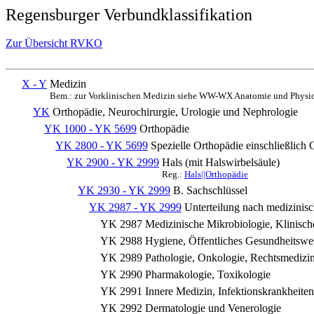
Regensburger Verbundklassifikation
Zur Übersicht RVKO
X - Y
Medizin
Bem.: zur Vorklinischen Medizin siehe WW-WX Anatomie und Physio
YK
Orthopädie, Neurochirurgie, Urologie und Nephrologie
YK 1000 - YK 5699
Orthopädie
YK 2800 - YK 5699
Spezielle Orthopädie einschließlich 
YK 2900 - YK 2999
Hals (mit Halswirbelsäule)
Reg.:
Hals||Orthopädie
YK 2930 - YK 2999
B. Sachschlüssel
YK 2987 - YK 2999
Unterteilung nach medizinisc
YK 2987
Medizinische Mikrobiologie, Klinisc
YK 2988
Hygiene, Öffentliches Gesundheitswes
YK 2989
Pathologie, Onkologie, Rechtsmedizi
YK 2990
Pharmakologie, Toxikologie
YK 2991
Innere Medizin, Infektionskrankheiten
YK 2992
Dermatologie und Venerologie