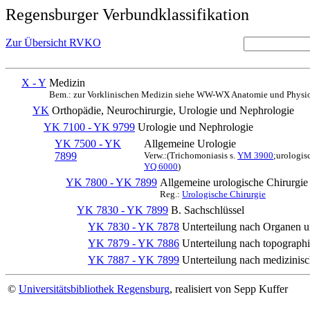
Regensburger Verbundklassifikation
Zur Übersicht RVKO
X - Y
Medizin
Bem.: zur Vorklinischen Medizin siehe WW-WX Anatomie und Physio
YK
Orthopädie, Neurochirurgie, Urologie und Nephrologie
YK 7100 - YK 9799
Urologie und Nephrologie
YK 7500 - YK
Allgemeine Urologie
7899
Verw.:(Trichomoniasis s.
YM 3900
;urologis
YQ 6000
)
YK 7800 - YK 7899
Allgemeine urologische Chirurgie
Reg.:
Urologische Chirurgie
YK 7830 - YK 7899
B. Sachschlüssel
YK 7830 - YK 7878
Unterteilung nach Organen 
YK 7879 - YK 7886
Unterteilung nach topograph
YK 7887 - YK 7899
Unterteilung nach medizinisc
©
Universitätsbibliothek Regensburg
, realisiert von Sepp Kuffer