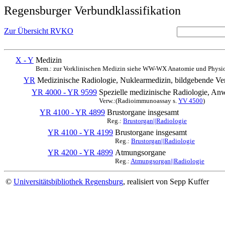
Regensburger Verbundklassifikation
Zur Übersicht RVKO
X - Y
Medizin
Bem.: zur Vorklinischen Medizin siehe WW-WX Anatomie und Physio
YR
Medizinische Radiologie, Nuklearmedizin, bildgebende Ve
YR 4000 - YR 9599
Spezielle medizinische Radiologie, An
Verw.:(Radioimmunoassay s.
YV 4500
)
YR 4100 - YR 4899
Brustorgane insgesamt
Reg.:
Brustorgan||Radiologie
YR 4100 - YR 4199
Brustorgane insgesamt
Reg.:
Brustorgan||Radiologie
YR 4200 - YR 4899
Atmungsorgane
Reg.:
Atmungsorgan||Radiologie
©
Universitätsbibliothek Regensburg
, realisiert von Sepp Kuffer