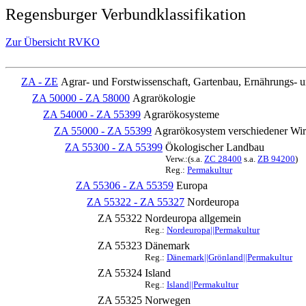
Regensburger Verbundklassifikation
Zur Übersicht RVKO
ZA - ZE
Agrar- und Forstwissenschaft, Gartenbau, Ernährungs- 
ZA 50000 - ZA 58000
Agrarökologie
ZA 54000 - ZA 55399
Agrarökosysteme
ZA 55000 - ZA 55399
Agrarökosystem verschiedener Wir
ZA 55300 - ZA 55399
Ökologischer Landbau
Verw.:(s.a.
ZC 28400
s.a.
ZB 94200
)
Reg.:
Permakultur
ZA 55306 - ZA 55359
Europa
ZA 55322 - ZA 55327
Nordeuropa
ZA 55322
Nordeuropa allgemein
Reg.:
Nordeuropa||Permakultur
ZA 55323
Dänemark
Reg.:
Dänemark||Grönland||Permakultur
ZA 55324
Island
Reg.:
Island||Permakultur
ZA 55325
Norwegen