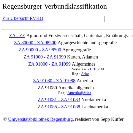
Regensburger Verbundklassifikation
Zur Übersicht RVKO
ZA - ZE
Agrar- und Forstwissenschaft, Gartenbau, Ernährungs- 
ZA 80000 - ZA 98500
Agrargeschichte und -geografie
ZA 90000 - ZA 98500
Agrargeografie
ZA 91000 - ZA 91999
Karten, Atlanten
ZA 91000 - ZA 91099
Allgemeines
Verw.:s.a.
ZC 13200
Reg.:
Atlas
ZA 91080 - ZA 91088
Amerika
ZA 91080
Amerika allgemein
Reg.:
Amerika||Atlas
ZA 91081 - ZA 91083
Nordamerika
ZA 91085 - ZA 91088
Lateinamerika
©
Universitätsbibliothek Regensburg
, realisiert von Sepp Kuffer