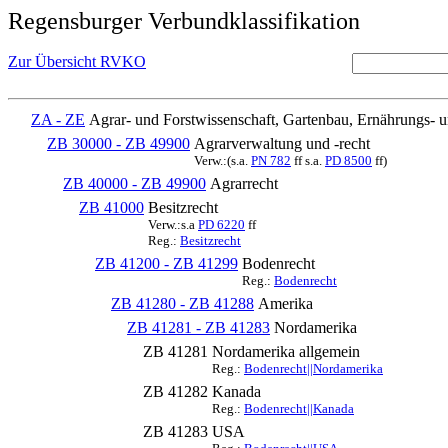
Regensburger Verbundklassifikation
Zur Übersicht RVKO
ZA - ZE
Agrar- und Forstwissenschaft, Gartenbau, Ernährungs- 
ZB 30000 - ZB 49900
Agrarverwaltung und -recht
Verw.:(s.a.
PN 782
ff s.a.
PD 8500
ff)
ZB 40000 - ZB 49900
Agrarrecht
ZB 41000
Besitzrecht
Verw.:s.a
PD 6220
ff
Reg.:
Besitzrecht
ZB 41200 - ZB 41299
Bodenrecht
Reg.:
Bodenrecht
ZB 41280 - ZB 41288
Amerika
ZB 41281 - ZB 41283
Nordamerika
ZB 41281
Nordamerika allgemein
Reg.:
Bodenrecht||Nordamerika
ZB 41282
Kanada
Reg.:
Bodenrecht||Kanada
ZB 41283
USA