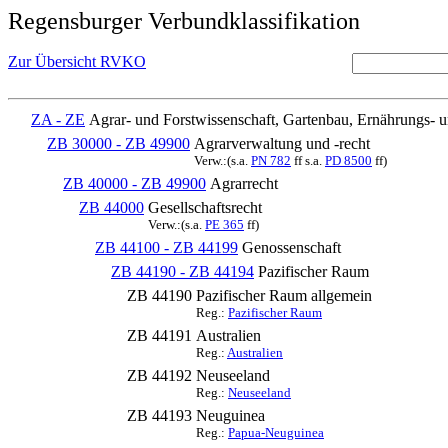
Regensburger Verbundklassifikation
Zur Übersicht RVKO
ZA - ZE
Agrar- und Forstwissenschaft, Gartenbau, Ernährungs- 
ZB 30000 - ZB 49900
Agrarverwaltung und -recht
Verw.:(s.a.
PN 782
ff s.a.
PD 8500
ff)
ZB 40000 - ZB 49900
Agrarrecht
ZB 44000
Gesellschaftsrecht
Verw.:(s.a.
PE 365
ff)
ZB 44100 - ZB 44199
Genossenschaft
ZB 44190 - ZB 44194
Pazifischer Raum
ZB 44190
Pazifischer Raum allgemein
Reg.:
Pazifischer Raum
ZB 44191
Australien
Reg.:
Australien
ZB 44192
Neuseeland
Reg.:
Neuseeland
ZB 44193
Neuguinea
Reg.:
Papua-Neuguinea