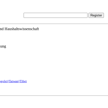
und Haushaltswissenschaft
lung
olei||Taiwan||Tibet