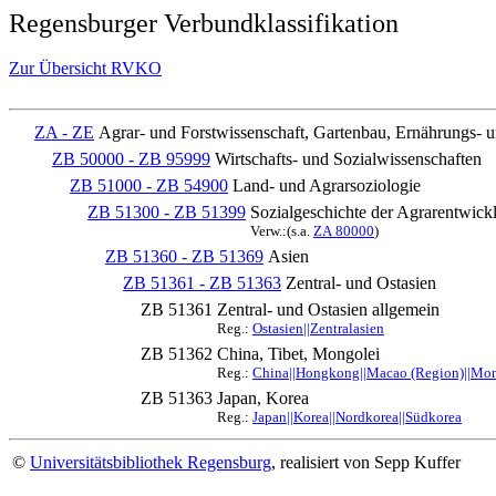
Regensburger Verbundklassifikation
Zur Übersicht RVKO
ZA - ZE
Agrar- und Forstwissenschaft, Gartenbau, Ernährungs- 
ZB 50000 - ZB 95999
Wirtschafts- und Sozialwissenschaften
ZB 51000 - ZB 54900
Land- und Agrarsoziologie
ZB 51300 - ZB 51399
Sozialgeschichte der Agrarentwick
Verw.:(s.a.
ZA 80000
)
ZB 51360 - ZB 51369
Asien
ZB 51361 - ZB 51363
Zentral- und Ostasien
ZB 51361
Zentral- und Ostasien allgemein
Reg.:
Ostasien||Zentralasien
ZB 51362
China, Tibet, Mongolei
Reg.:
China||Hongkong||Macao (Region)||Mong
ZB 51363
Japan, Korea
Reg.:
Japan||Korea||Nordkorea||Südkorea
©
Universitätsbibliothek Regensburg
, realisiert von Sepp Kuffer