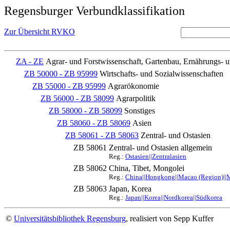
Regensburger Verbundklassifikation
Zur Übersicht RVKO
ZA - ZE
Agrar- und Forstwissenschaft, Gartenbau, Ernährungs- 
ZB 50000 - ZB 95999
Wirtschafts- und Sozialwissenschaften
ZB 55000 - ZB 95999
Agrarökonomie
ZB 56000 - ZB 58099
Agrarpolitik
ZB 58000 - ZB 58099
Sonstiges
ZB 58060 - ZB 58069
Asien
ZB 58061 - ZB 58063
Zentral- und Ostasien
ZB 58061
Zentral- und Ostasien allgemein
Reg.:
Ostasien||Zentralasien
ZB 58062
China, Tibet, Mongolei
Reg.:
China||Hongkong||Macao (Region)||M
ZB 58063
Japan, Korea
Reg.:
Japan||Korea||Nordkorea||Südkorea
©
Universitätsbibliothek Regensburg
, realisiert von Sepp Kuffer