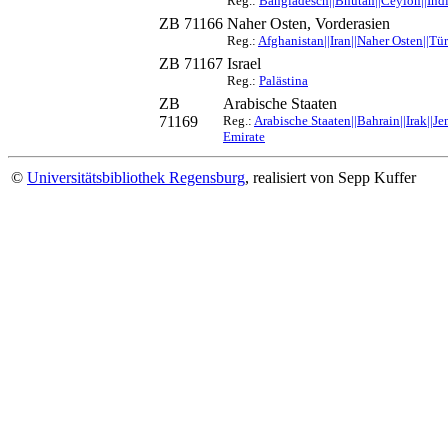
Reg.:
Bangladesch||Bhutan||Ceylon||Indie
ZB 71166
Naher Osten, Vorderasien
Reg.:
Afghanistan||Iran||Naher Osten||Tü
ZB 71167
Israel
Reg.:
Palästina
ZB
Arabische Staaten
71169
Reg.:
Arabische Staaten||Bahrain||Irak||
Emirate
©
Universitätsbibliothek Regensburg
, realisiert von Sepp Kuffer