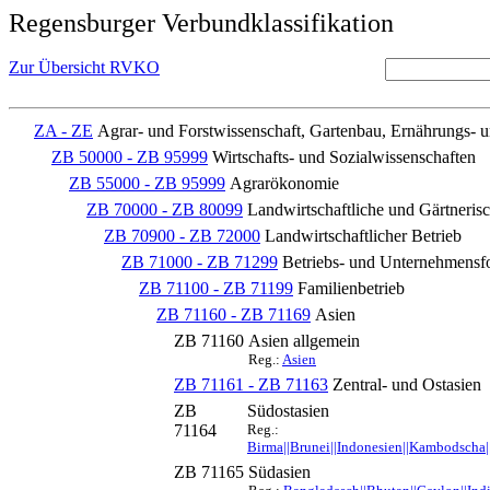
Regensburger Verbundklassifikation
Zur Übersicht RVKO
ZA - ZE
Agrar- und Forstwissenschaft, Gartenbau, Ernährungs- 
ZB 50000 - ZB 95999
Wirtschafts- und Sozialwissenschaften
ZB 55000 - ZB 95999
Agrarökonomie
ZB 70000 - ZB 80099
Landwirtschaftliche und Gärtnerisc
ZB 70900 - ZB 72000
Landwirtschaftlicher Betrieb
ZB 71000 - ZB 71299
Betriebs- und Unternehmens
ZB 71100 - ZB 71199
Familienbetrieb
ZB 71160 - ZB 71169
Asien
ZB 71160
Asien allgemein
Reg.:
Asien
ZB 71161 - ZB 71163
Zentral- und Ostasien
ZB
Südostasien
71164
Reg.:
Birma||Brunei||Indonesien||Kambodscha||
ZB 71165
Südasien