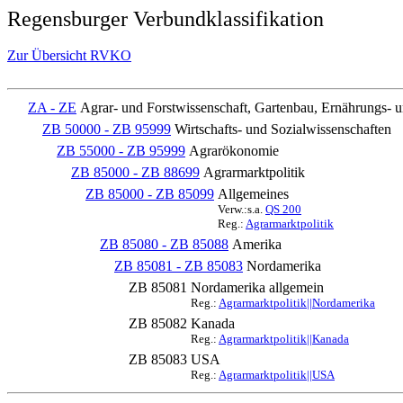
Regensburger Verbundklassifikation
Zur Übersicht RVKO
ZA - ZE
Agrar- und Forstwissenschaft, Gartenbau, Ernährungs- 
ZB 50000 - ZB 95999
Wirtschafts- und Sozialwissenschaften
ZB 55000 - ZB 95999
Agrarökonomie
ZB 85000 - ZB 88699
Agrarmarktpolitik
ZB 85000 - ZB 85099
Allgemeines
Verw.:s.a.
QS 200
Reg.:
Agrarmarktpolitik
ZB 85080 - ZB 85088
Amerika
ZB 85081 - ZB 85083
Nordamerika
ZB 85081
Nordamerika allgemein
Reg.:
Agrarmarktpolitik||Nordamerika
ZB 85082
Kanada
Reg.:
Agrarmarktpolitik||Kanada
ZB 85083
USA
Reg.:
Agrarmarktpolitik||USA