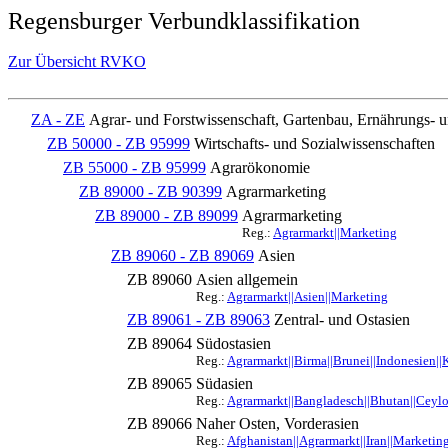
Regensburger Verbundklassifikation
Zur Übersicht RVKO
ZA - ZE
Agrar- und Forstwissenschaft, Gartenbau, Ernährungs- 
ZB 50000 - ZB 95999
Wirtschafts- und Sozialwissenschaften
ZB 55000 - ZB 95999
Agrarökonomie
ZB 89000 - ZB 90399
Agrarmarketing
ZB 89000 - ZB 89099
Agrarmarketing
Reg.:
Agrarmarkt||Marketing
ZB 89060 - ZB 89069
Asien
ZB 89060
Asien allgemein
Reg.:
Agrarmarkt||Asien||Marketing
ZB 89061 - ZB 89063
Zentral- und Ostasien
ZB 89064
Südostasien
Reg.:
Agrarmarkt||Birma||Brunei||Indonesien||
ZB 89065
Südasien
Reg.:
Agrarmarkt||Bangladesch||Bhutan||Ceylon
ZB 89066
Naher Osten, Vorderasien
Reg.:
Afghanistan||Agrarmarkt||Iran||Marketing