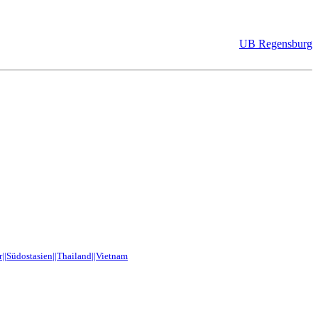
UB Regensburg
||Südostasien||Thailand||Vietnam