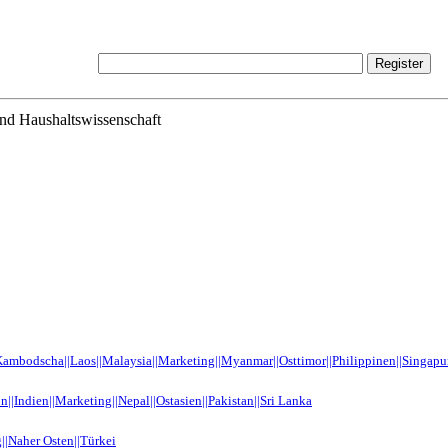
und Haushaltswissenschaft
Kambodscha||Laos||Malaysia||Marketing||Myanmar||Osttimor||Philippinen||Singapur
||Indien||Marketing||Nepal||Ostasien||Pakistan||Sri Lanka
||Naher Osten||Türkei