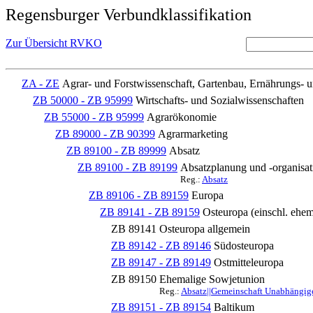
Regensburger Verbundklassifikation
Zur Übersicht RVKO
ZA - ZE
Agrar- und Forstwissenschaft, Gartenbau, Ernährungs- 
ZB 50000 - ZB 95999
Wirtschafts- und Sozialwissenschaften
ZB 55000 - ZB 95999
Agrarökonomie
ZB 89000 - ZB 90399
Agrarmarketing
ZB 89100 - ZB 89999
Absatz
ZB 89100 - ZB 89199
Absatzplanung und -organisat
Reg.:
Absatz
ZB 89106 - ZB 89159
Europa
ZB 89141 - ZB 89159
Osteuropa (einschl. ehe
ZB 89141
Osteuropa allgemein
ZB 89142 - ZB 89146
Südosteuropa
ZB 89147 - ZB 89149
Ostmitteleuropa
ZB 89150
Ehemalige Sowjetunion
Reg.:
Absatz||Gemeinschaft Unabhängige
ZB 89151 - ZB 89154
Baltikum