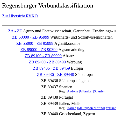
Regensburger Verbundklassifikation
Zur Übersicht RVKO
ZA - ZE
Agrar- und Forstwissenschaft, Gartenbau, Ernährungs- 
ZB 50000 - ZB 95999
Wirtschafts- und Sozialwissenschaften
ZB 55000 - ZB 95999
Agrarökonomie
ZB 89000 - ZB 90399
Agrarmarketing
ZB 89100 - ZB 89999
Absatz
ZB 89400 - ZB 89499
Werbung
ZB 89406 - ZB 89459
Europa
ZB 89436 - ZB 89440
Südeuropa
ZB 89436
Südeuropa allgemein
ZB 89437
Spanien
Reg.:
Andorra||Gibraltar||Spanien
ZB 89438
Portugal
ZB 89439
Italien, Malta
Reg.:
Italien||Malta||San Marino||Vatika
ZB 89440
Griechenland, Zypern