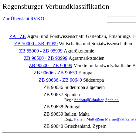
Regensburger Verbundklassifikation
Zur Übersicht RVKO
ZA - ZE
Agrar- und Forstwissenschaft, Gartenbau, Ernährungs- 
ZB 50000 - ZB 95999
Wirtschafts- und Sozialwissenschaften
ZB 55000 - ZB 95999
Agrarökonomie
ZB 90500 - ZB 90999
Agrarmarktstudien
ZB 90600 - ZB 90699
Märkte für landwirtschaftliche B
ZB 90606 - ZB 90659
Europa
ZB 90636 - ZB 90640
Südeuropa
ZB 90636
Südeuropa allgemein
ZB 90637
Spanien
Reg.:
Andorra||Gibraltar||Spanien
ZB 90638
Portugal
ZB 90639
Italien, Malta
Reg.:
Italien||Malta||San Marino||Vatikanst
ZB 90640
Griechenland, Zypern