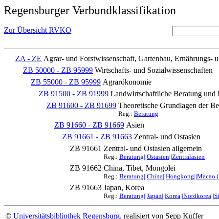
Regensburger Verbundklassifikation
Zur Übersicht RVKO
ZA - ZE
Agrar- und Forstwissenschaft, Gartenbau, Ernährungs- 
ZB 50000 - ZB 95999
Wirtschafts- und Sozialwissenschaften
ZB 55000 - ZB 95999
Agrarökonomie
ZB 91500 - ZB 91999
Landwirtschaftliche Beratung un
ZB 91600 - ZB 91699
Theoretische Grundlagen der Be
Reg.:
Beratung
ZB 91660 - ZB 91669
Asien
ZB 91661 - ZB 91663
Zentral- und Ostasien
ZB 91661
Zentral- und Ostasien allgemein
Reg.:
Beratung||Ostasien||Zentralasien
ZB 91662
China, Tibet, Mongolei
Reg.:
Beratung||China||Hongkong||Macao (
ZB 91663
Japan, Korea
Reg.:
Beratung||Japan||Korea||Nordkorea||
©
Universitätsbibliothek Regensburg
, realisiert von Sepp Kuffer