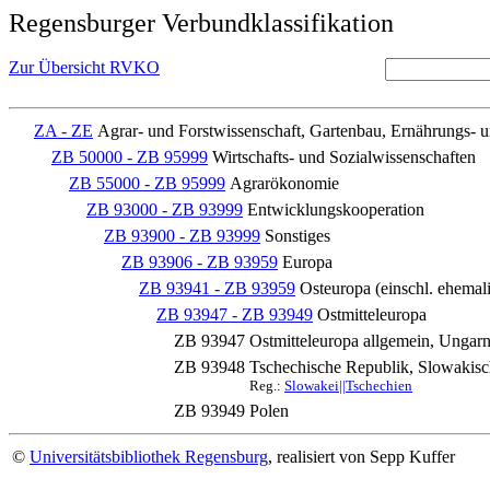
Regensburger Verbundklassifikation
Zur Übersicht RVKO
ZA - ZE
Agrar- und Forstwissenschaft, Gartenbau, Ernährungs- 
ZB 50000 - ZB 95999
Wirtschafts- und Sozialwissenschaften
ZB 55000 - ZB 95999
Agrarökonomie
ZB 93000 - ZB 93999
Entwicklungskooperation
ZB 93900 - ZB 93999
Sonstiges
ZB 93906 - ZB 93959
Europa
ZB 93941 - ZB 93959
Osteuropa (einschl. ehemal
ZB 93947 - ZB 93949
Ostmitteleuropa
ZB 93947
Ostmitteleuropa allgemein, Ungar
ZB 93948
Tschechische Republik, Slowakis
Reg.:
Slowakei||Tschechien
ZB 93949
Polen
©
Universitätsbibliothek Regensburg
, realisiert von Sepp Kuffer