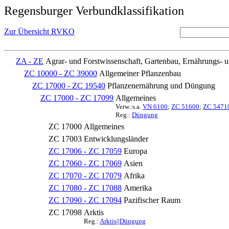
Regensburger Verbundklassifikation
Zur Übersicht RVKO
ZA - ZE
Agrar- und Forstwissenschaft, Gartenbau, Ernährungs- 
ZC 10000 - ZC 39000
Allgemeiner Pflanzenbau
ZC 17000 - ZC 19540
Pflanzenernährung und Düngung
ZC 17000 - ZC 17099
Allgemeines
Verw.:s.a.
VN 6100
;
ZC 51600
;
ZC 5471
Reg.:
Düngung
ZC 17000
Allgemeines
ZC 17003
Entwicklungsländer
ZC 17006 - ZC 17059
Europa
ZC 17060 - ZC 17069
Asien
ZC 17070 - ZC 17079
Afrika
ZC 17080 - ZC 17088
Amerika
ZC 17090 - ZC 17094
Pazifischer Raum
ZC 17098
Arktis
Reg.:
Arktis||Düngung