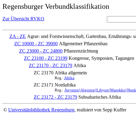
Regensburger Verbundklassifikation
Zur Übersicht RVKO
ZA - ZE
Agrar- und Forstwissenschaft, Gartenbau, Ernährungs- 
ZC 10000 - ZC 39000
Allgemeiner Pflanzenbau
ZC 23000 - ZC 24800
Pflanzenzüchtung
ZC 23100 - ZC 23199
Kongresse, Symposien, Tagungen
ZC 23170 - ZC 23179
Afrika
ZC 23170
Afrika allgemein
Reg.:
Afrika
ZC 23171
Nordafrika
Reg.:
Ägypten||Algerien||Libyen||Marokko||Norda
ZC 23172 - ZC 23179
Subsaharisches Afrika
©
Universitätsbibliothek Regensburg
, realisiert von Sepp Kuffer